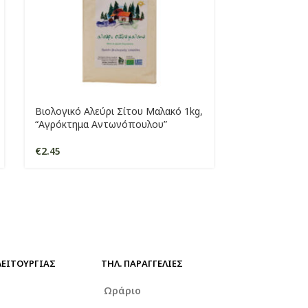
SOLD
Βιολογικό Αλεύρι Σίτου Μαλακό 1kg,
OUT
“Αγρόκτημα Αντωνόπουλου”
Βιολογικό Αλε
€
2.45
Άλεσης μαλακ
Αντωνόπουλ
€
2.50
ΛΕΙΤΟΥΡΓΙΑΣ
ΤΗΛ. ΠΑΡΑΓΓΕΛΊΕΣ
ο
Ωράριο