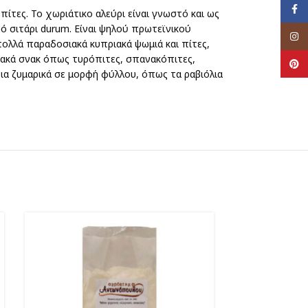
Face
πίτες. Το χωριάτικο αλεύρι είναι γνωστό και ως
ηρό σιτάρι durum. Είναι ψηλού πρωτεϊνικού
Inst
πολλά παραδοσιακά κυπριακά ψωμιά και πίτες,
ιακά σνακ όπως τυρόπιτες, σπανακόπιτες,
Pinte
 για ζυμαρικά σε μορφή φύλλου, όπως τα ραβιόλια