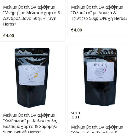
Μείγμα βοτάνων αφέψημα
Μείγμα βοτάνων αφέψημα
“Μνήμη” με Μελισσόχορτο &
“Σιλουέτα” με Λουίζα &
Δενδρολίβανο 50gr, «Ψυχή
Τζίντζερ 50gr, «Ψυχή Herbs»
Herbs»
€
4.00
€
4.00
SOLD
Μείγμα βοτάνων αφέψημα
OUT
“Χαλάρωση” με Καλέντουλα,
Βαλσαμόχορτο & Χαμομήλι
Μείγμα βοτάνων αφέψημα
50gr, «Ψυχή Herbs»
“Χώνεψη” με Βασιλικό &