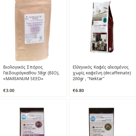
Βιολογικός Σπόρος
Ελληνικός Καφές αλεσμένος
Γαϊδουράγκαθου 58gr (ΒΙΟ),
χωρίς καφεΐνη (decaffeinate)
«MARIANUM SEED»
200gr , “Nektar”
€
3.00
€
6.80