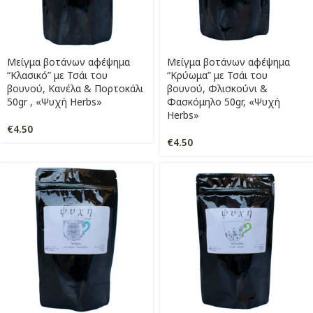
Μείγμα βοτάνων αφέψημα
Μείγμα βοτάνων αφέψημα
“Κλασικό” με Τσάι του
“Κρύωμα” με Τσάι του
βουνού, Κανέλα & Πορτοκάλι
βουνού, Φλισκούνι &
50gr , «Ψυχή Herbs»
Φασκόμηλο 50gr, «Ψυχή
Herbs»
€
4.50
€
4.50