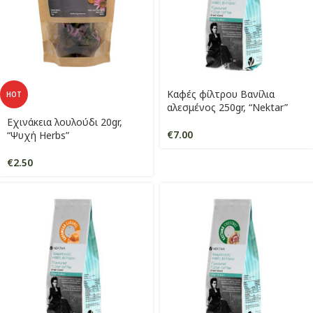
Καφές φίλτρου Βανίλια
HOT
αλεσμένος 250gr, “Nektar”
Εχινάκεια λουλούδι 20gr,
€
7.00
“Ψυχή Herbs”
€
2.50