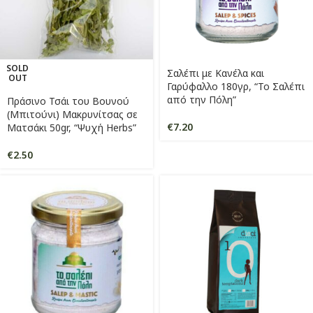
SOLD
Σαλέπι με Κανέλα και
OUT
Γαρύφαλλο 180γρ, “Το Σαλέπι
από την Πόλη”
Πράσινο Τσάι του Βουνού
(Μπιτούνι) Μακρυνίτσας σε
€
7.20
Ματσάκι 50gr, “Ψυχή Herbs”
€
2.50