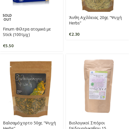
SOLD
Άνθη Αχίλλειας 20gr, “Ψυχή
OUT
Herbs”
Finum Φίλτρα ατομικά με
€
2.30
Stick (100τμχ)
€
5.50
Βαλσαμόχορτο 50gr, “Ψυχή
Βιολογικοί Σπόροι
Herbs”
Γαϊδουράγκαθου 15