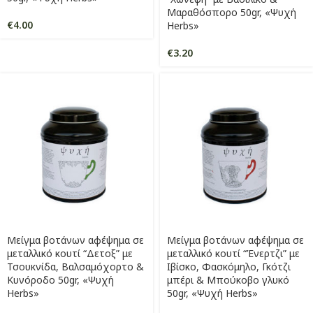
Μαραθόσπορο 50gr, «Ψυχή
€
4.00
Herbs»
€
3.20
Μείγμα βοτάνων αφέψημα σε
Μείγμα βοτάνων αφέψημα σε
μεταλλικό κουτί “Δετοξ” με
μεταλλικό κουτί “Ένερτζι” με
Τσουκνίδα, Βαλσαμόχορτο &
Ιβίσκο, Φασκόμηλο, Γκότζι
Κυνόροδο 50gr, «Ψυχή
μπέρι & Μπούκοβο γλυκό
Herbs»
50gr, «Ψυχή Herbs»