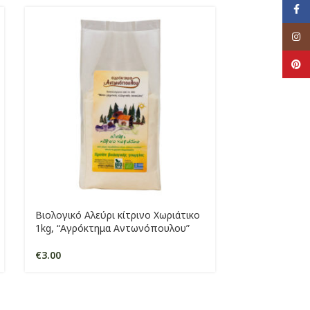
Face
Inst
Pinte
SOLD
Βιολογικό Αλεύρι κίτρινο Χωριάτικο
OUT
1kg, “Αγρόκτημα Αντωνόπουλου”
Βιολογικό Αλε
€
3.00
Άλεσης μαλακ
Αντωνόπουλ
€
2.50