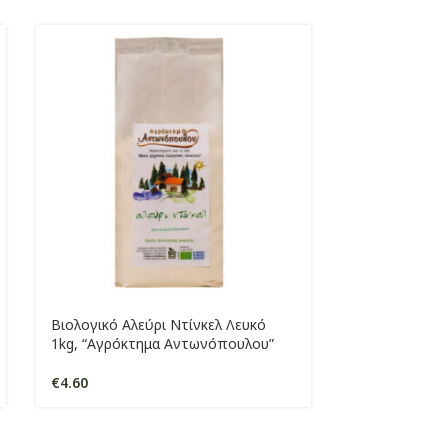
Βιολογικό Αλεύρι Ντίνκελ Λευκό
-18%
1kg, “Αγρόκτημα Αντωνόπουλου”
SOLD
€
4.60
OUT
Βιολογικό Κα
500gr, “Αγρό