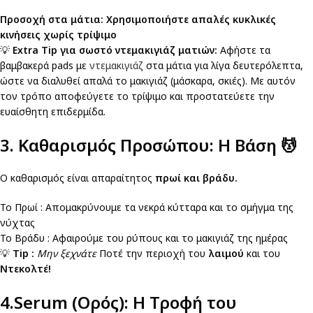
Προσοχή στα μάτια: Χρησιμοποιήστε απαλές κυκλικές
κινήσεις χωρίς τρίψιμο
💡
Extra Tip για σωστό ντεμακιγιάζ ματιών:
Αφήστε τα
βαμβακερά pads με
ντεμακιγιάζ
στα μάτια για λίγα δευτερόλεπτα,
ώστε να διαλυθεί απαλά το μακιγιάζ (μάσκαρα, σκιές). Με αυτόν
τον τρόπο αποφεύγετε το τρίψιμο και προστατεύετε την
ευαίσθητη επιδερμίδα.
3. Καθαρισμός Προσώπου: Η Βάση
💆
Ο καθαρισμός είναι απαραίτητος
πρωί και βράδυ.
Το Πρωί : Απομακρύνουμε τα νεκρά κύτταρα και το σμήγμα της
νύχτας
Το Βράδυ : Αφαιρούμε του ρύπους και το μακιγιάζ της ημέρας
💡
Tip :
Μην ξεχνάτε
Ποτέ την περιοχή του
λαιμού
και του
Ντεκολτέ!
4.Serum (Ορός): Η Τροφή του