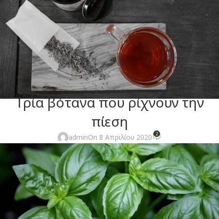
ΥΓΕΊΑ ΚΑΙ ΕΥΕΞΊΑ
Τρία βότανα που ρίχνουν την
πίεση
2
admin
On 8 Απριλίου 2020