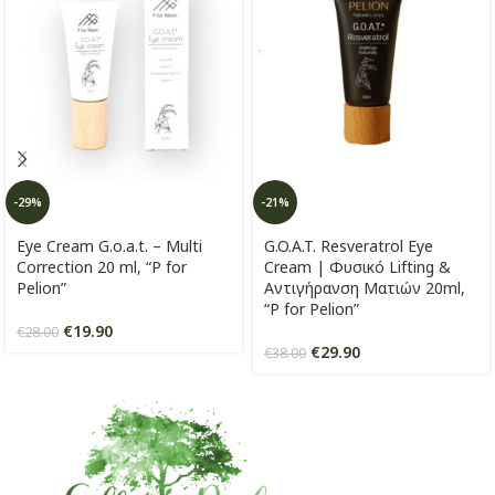
-29%
-21%
Eye Cream G.o.a.t. – Multi
G.O.A.T. Resveratrol Eye
Correction 20 ml, “P for
Cream | Φυσικό Lifting &
Pelion”
Αντιγήρανση Ματιών 20ml,
“P for Pelion”
€
19.90
€
28.00
€
29.90
€
38.00