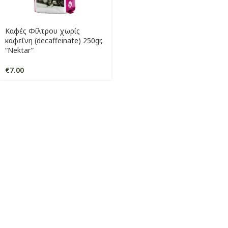
Καφές Φίλτρου χωρίς
καφεΐνη (decaffeinate) 250gr,
“Nektar”
€
7.00