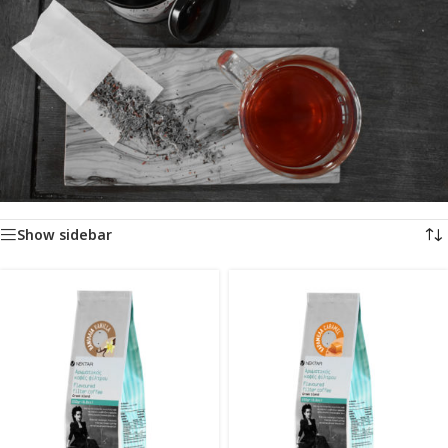
Αρχική σελίδα
/
Προϊόντα με ετικέτα “φίλτρου”
Προβάλλονται όλα - 5 αποτελέσματα
Show sidebar