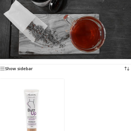
Αρχική σελίδα
/
Προϊόντα με ετικέτα “σμιλευση γλουτων”
Εμφάνιση του μοναδικού αποτελέσματος
Show sidebar