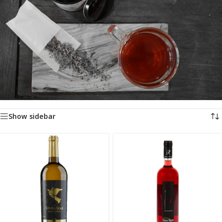
Αρχική σελίδα
/
Προϊόντα με ετικέτα “οίνος”
Προβάλλονται όλα - 5 αποτελέσματα
Show sidebar