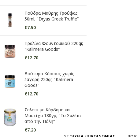
Πούδρα Μαύρης Τρούφας
50ml, "Dryas Greek Truffle"
€
7.50
Πραλίνα Φουντουκιού 220gr,
"Kalimera Goods"
€
12.70
Βούτυρο Κάσιους χωρίς
ζάχαρη 220gr, "Kalimera
Goods"
€
12.70
Σαλέπι με Κάρδαμο και
Μαστίχα 180γρ, "Το Σαλέπι
από την Πόλη"
€
7.20
ΣΤΟΙΧΕΙΑ ΕΠΙΚΟΙΝΩΝΙΑΣ
ΠΟΙ