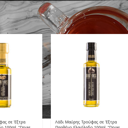
όντα με ετικέτα “ελαιόλαδο”
Show
9
φας σε Έξτρα
Λάδι Μαύρης Τρούφας σε Έξτρα
ο 100ml, “Dryas
Παρθένο Ελαιόλαδο 100ml, “Dryas