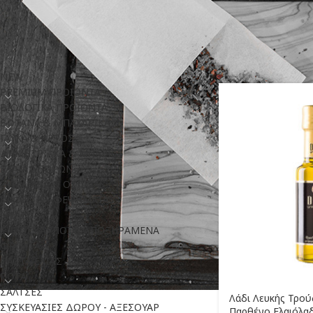
ΚΑΤΗΓΟΡΊΕΣ
Αρχική σελίδα
/
Προϊ
NEW
PREMIUM ΠΡΟΙΟΝΤΑ
ΒΙΟΛΟΓΙΚΑ ΠΡΟΪΟΝΤΑ
ΒΟΤΑΝΑ & ΜΠΑΧΑΡΙΚΑ
ΓΛΥΚΑ & ΑΡΤΟΣ
ΔΗΜΗΤΡΙΑΚΑ & ΜΠΑΡΕΣ
ΕΛΑΙΑ ΣΠΟΡΩΝ
ΖΥΜΑΡΙΚΑ & ΟΣΠΡΙΑ
ΚΑΦΕΣ & ΑΦΕΨΗΜΑΤΑ
ΜΕΛΙ
ΞΗΡΟΙ ΚΑΡΠΟΙ & ΑΠΟΞΗΡΑΜΕΝΑ
ΦΡΟΥΤΑ
ΠΑΣΤΑ ΕΛΙΑΣ
ΠΟΤΑ
ΣΑΛΤΣΕΣ
Λάδι Λευκής Τρού
ΣΥΣΚΕΥΑΣΙΕΣ ΔΩΡΟΥ - ΑΞΕΣΟΥΑΡ
Παρθένο Ελαιόλαδ