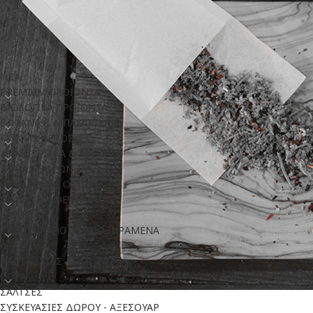
ΚΑΤΗΓΟΡΊΕΣ
NEW
PREMIUM ΠΡΟΙΟΝΤΑ
ΒΙΟΛΟΓΙΚΑ ΠΡΟΪΟΝΤΑ
ΒΟΤΑΝΑ & ΜΠΑΧΑΡΙΚΑ
ΓΛΥΚΑ & ΑΡΤΟΣ
ΔΗΜΗΤΡΙΑΚΑ & ΜΠΑΡΕΣ
K
ΕΛΑΙΑ ΣΠΟΡΩΝ
ΖΥΜΑΡΙΚΑ & ΟΣΠΡΙΑ
ΚΑΦΕΣ & ΑΦΕΨΗΜΑΤΑ
«Καλημέρα»… ίσ
ΜΕΛΙ
ΞΗΡΟΙ ΚΑΡΠΟΙ & ΑΠΟΞΗΡΑΜΕΝΑ
Για τον λόγο αυτό
ΦΡΟΥΤΑ
απόλυτα φυσι
ΠΑΣΤΑ ΕΛΙΑΣ
ΠΟΤΑ
ΣΑΛΤΣΕΣ
ΣΥΣΚΕΥΑΣΙΕΣ ΔΩΡΟΥ - ΑΞΕΣΟΥΑΡ