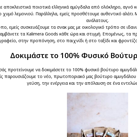
με αποκλειστικά ποιοτικά ελληνικά αμύγδαλα από ολόκληρο, αγνό κ
ο χυμό λεμονιού. Παράλληλα, εμείς προσθέτουμε αυθεντικό αλάτι
ανάλατους.
πο, εμείς συσκευάζουμε τα σνακ μας με οικολογικό τρόπο σε ιδανι
λαμβάνετε τα Kalimera Goods κάθε ώρα και στιγμή. Επομένως, τα 
γραφείο, στην προπόνηση, στο παιχνίδι ή στο ταξίδι και φροντίζου
Δοκιμάστε το 100% Φυσικό Βούτυ
 σάς προτείνουμε να δοκιμάσετε το 100% φυσικό βούτυρο αμυγδάλ
ίς παρουσιάζουμε το νέο, πρωτοποριακό μας βούτυρο αμυγδάλου με
γεύση, την ενέργεια και την απόλαυση σε ένα εντελώ