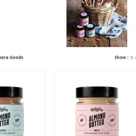
mera Goods
Show
9