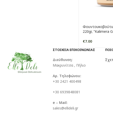
Φουντουκοβούτυ
220gr, “Kalimera 
€
7.00
ΣΤΟΙΧΕΙΑ ΕΠΙΚΟΙΝΩΝΙΑΣ
ΠΟΙ
Διεύθυνση:
Σχετ
Μακρυνίτσα , Πήλιο
Αρ. Τηλεφώνου:
+30 2421 400498
+30 6939848081
e – Mail:
sales@ellideli.gr