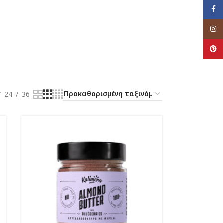
Face
Inst
Pinte
24
36