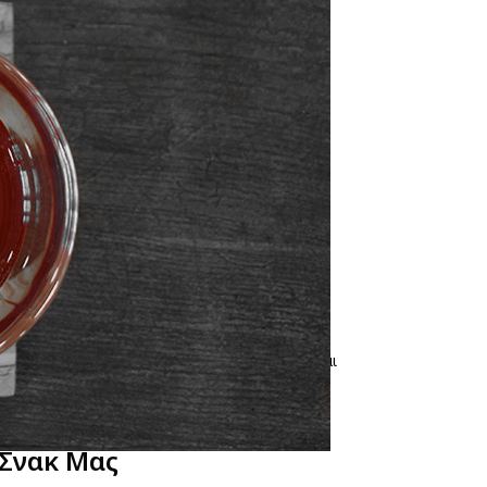
ιατροφικής Αξίας
τι νέο, κάτι φρέσκο, κάτι καινούργιο, κάτι
a Goods. Η δική μας ανάγκη για μια υγιεινή και
έννησε αυτά τα μοναδικά προϊόντα. Έτσι,
ουν μικρούς και μεγάλους.
 Σνακ Μας