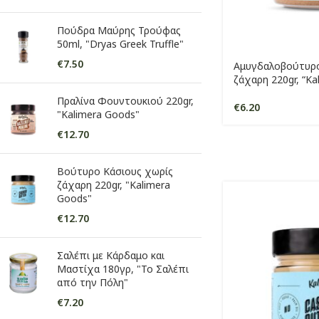
Πούδρα Μαύρης Τρούφας
50ml, "Dryas Greek Truffle"
€
7.50
Αμυγδαλοβούτυρο
ζάχαρη 220gr, “Ka
Πραλίνα Φουντουκιού 220gr,
€
6.20
"Kalimera Goods"
€
12.70
Βούτυρο Κάσιους χωρίς
ζάχαρη 220gr, "Kalimera
Goods"
€
12.70
Σαλέπι με Κάρδαμο και
Μαστίχα 180γρ, "Το Σαλέπι
από την Πόλη"
€
7.20