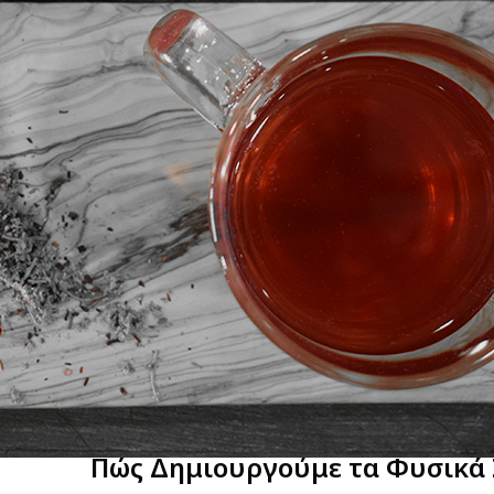
alimera Goods:
Υγιεινά Σνακ Υψηλής Δ
ως η πιο γνωστή και αισιόδοξη ελληνική λέξη! Υποδηλώνει πάντα κά
διαφορετικό και γεμάτο φως.
, εμείς ενώσαμε όλα αυτά τα στοιχεία και δημιουργήσαμε τα Kalimer
κή διατροφή, η οποία μας συντροφεύει κάθε στιγμή της ημέρας, γ
προσφέρουμε επιλογές υψηλής διατροφικής αξίας που ξετρελαίν
Πώς Δημιουργούμε τα Φυσικά