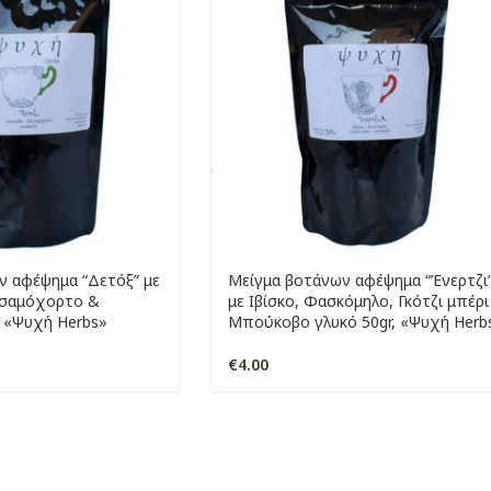
ν αφέψημα “Δετόξ” με
Μείγμα βοτάνων αφέψημα “Ένερτζι
λσαμόχορτο &
με Ιβίσκο, Φασκόμηλο, Γκότζι μπέρι
, «Ψυχή Herbs»
Μπούκοβο γλυκό 50gr, «Ψυχή Herb
€
4.00