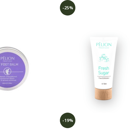
-25%
-19%