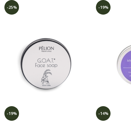
-25%
-19%
-19%
-14%