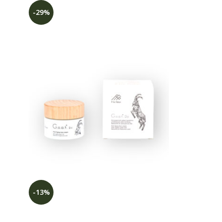
-29%
-13%