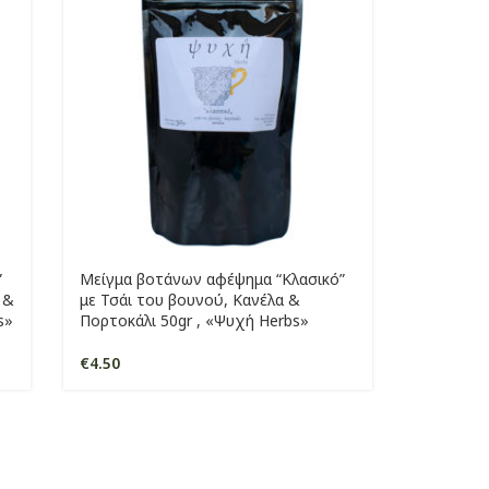
”
Μείγμα βοτάνων αφέψημα “Κλασικό”
 &
με Τσάι του βουνού, Κανέλα &
s»
Πορτοκάλι 50gr , «Ψυχή Herbs»
€
4.50