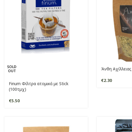
SOLD
Άνθη Αχίλλειας 
OUT
€
2.30
Finum Φίλτρα ατομικά με Stick
(100τμχ)
€
5.50