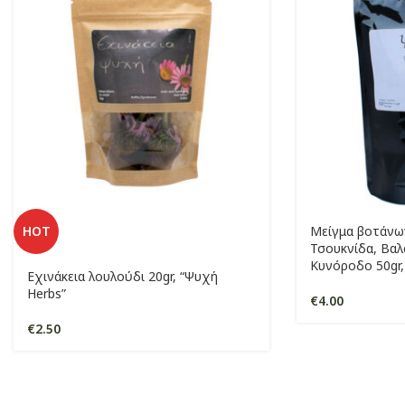
HOT
Μείγμα βοτάνω
Τσουκνίδα, Βα
Κυνόροδο 50gr
Εχινάκεια λουλούδι 20gr, “Ψυχή
Herbs”
€
4.00
€
2.50